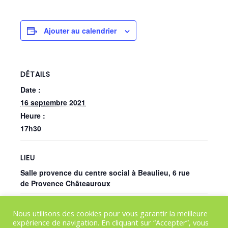
Ajouter au calendrier
DÉTAILS
Date :
16 septembre 2021
Heure :
17h30
LIEU
Salle provence du centre social à Beaulieu, 6 rue
de Provence Châteauroux
Concert Univers
On purge bébé – Les Enfants du
Nous utilisons des cookies pour vous garantir la meilleure
Tonnerre
Brassens
expérience de navigation. En cliquant sur “Accepter”, vous