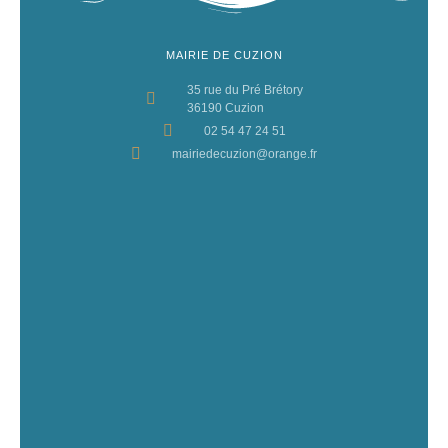
MAIRIE DE CUZION
35 rue du Pré Brétory
36190 Cuzion
02 54 47 24 51
mairiedecuzion@orange.fr