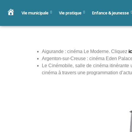
Vie municipale
Vie pratique
Enfance & jeunesse
Accueil
Publié
par
le
AG14_LV-
2
e5
juin
2021
Aigurande : cinéma Le Moderne. Cliquez
ic
Argenton-sur-Creuse : cinéma Eden Palac
Le Cinémobile, salle de cinéma itinérante u
cinéma à travers une programmation d’actu