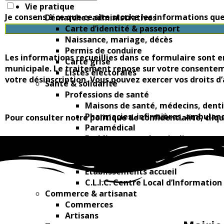
Vie pratique
Je consens à ce que ce site stocke les informations q
Démarches administratives
Carte d’identité & passeport
Naissance, mariage, décès
Permis de conduire
Les informations recueillies dans ce formulaire sont 
Carte grise
municipale. Le traitement repose sur votre consenteme
Listes électorales
votre désinscription. Vous pouvez exercer vos droits d’
Santé & solidarité
Professions de santé
Maisons de santé, médecins, dent
Pharmacies, infirmières, ambulan
Pour consulter notre politique de confidentialité, cliq
Paramédical
Etablissements hospitaliers
Seniors
Aide à la personne
Etablissements accueil
C.L.I.C. Centre Local d’Informatio
Commerce & artisanat
Commerces
Artisans