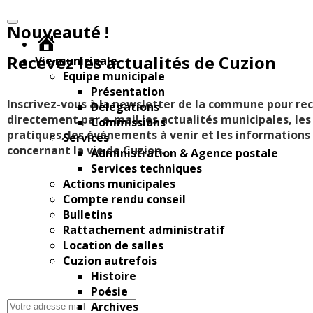
Nouveauté !
Accueil
Recevez les actualités de Cuzion
Vie municipale
Equipe municipale
Présentation
Inscrivez-vous à la newsletter de la commune pour rec
Délégations
directement par e-mail les actualités municipales, le
Commissions
pratiques, les événements à venir et les information
Services
concernant la vie de Cuzion.
Administration & Agence postale
Services techniques
Actions municipales
Compte rendu conseil
Bulletins
Rattachement administratif
Location de salles
Cuzion autrefois
Histoire
Poésie
Archives