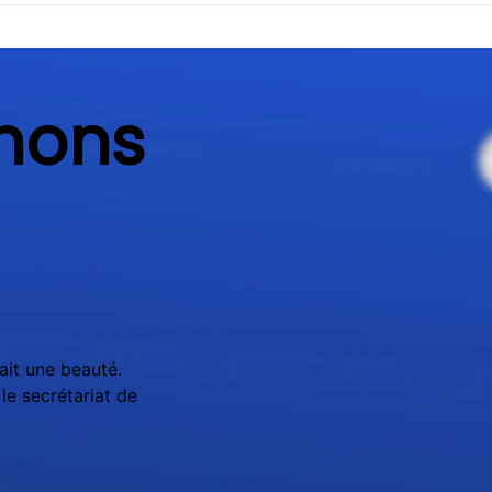
nons
ait une beauté.
le secrétariat de